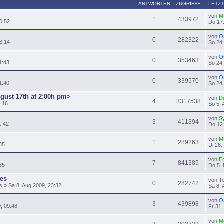
ANTWORTEN
ZUGRIFFE
LETZT
von
M
1
433972
0:52
Do 17.
von
O
0
282322
3:14
So 24.
von
O
0
353463
1:43
So 24.
von
O
0
339570
1:40
So 24.
ugust 17th at 2:00h pm>
von
D
4
3317538
7:16
So 5. 
von
S
3
411394
1:42
Do 12.
von
M
1
289263
35
Di 26.
von
E
7
841385
:35
Do 5. 
es
von T
0
282742
» Sa 8. Aug 2009, 23:32
Sa 8. 
von
O
3
439898
9, 09:48
Fr 31.
von
M