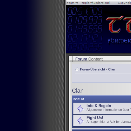
Foren-Übersicht
‹
Clan
Clan
FORUM
Info & Regeln
Allgemeine Informationen über
Fight Us!
Anfragen hier! // Ask for clanwa