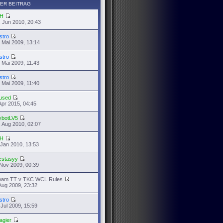
ER BEITRAG
H
 Jun 2010, 20:43
stro
 Mai 2009, 13:14
stro
 Mai 2009, 11:43
stro
 Mai 2009, 11:40
used
Apr 2015, 04:45
ybotLV5
 Aug 2010, 02:07
H
 Jan 2010, 13:53
cstasyy
Nov 2009, 00:39
eam TT v TKC WCL Rules
Aug 2009, 23:32
stro
 Jul 2009, 15:59
agier