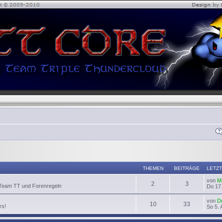
THEMEN
BEITRÄGE
LETZT
von
M
2
3
 Team TT und Forenregeln
Do 17.
von
D
10
33
rs!
So 5. 