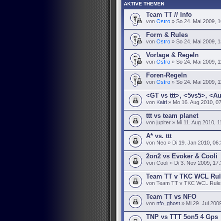
AKTIVE THEMEN
Team TT // Info
von
Ostro
» So 24. Mai 2009, 1
Form & Rules
von
Ostro
» So 24. Mai 2009, 1
Vorlage & Regeln
von
Ostro
» So 24. Mai 2009, 1
Foren-Regeln
von
Ostro
» So 24. Mai 2009, 1
<GT vs ttt>, <5vs5>, <A
von
Kairi
» Mo 16. Aug 2010, 0
ttt vs team planet
von jupiter » Mi 11. Aug 2010, 1
A* vs. ttt
von Neo » Di 19. Jan 2010, 06:
2on2 vs Evoker & Cooli
von Cooli » Di 3. Nov 2009, 17
Team TT v TKC WCL Rul
von Team TT v TKC WCL Rules 
Team TT vs NFO
von
nfo_ghost
» Mi 29. Jul 200
TNP vs TTT 5on5 4 Gps