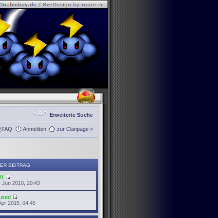
Erweiterte Suche
FAQ
Anmelden
zur Clanpage »
ER BEITRAG
H
 Jun 2010, 20:43
used
Apr 2015, 04:45