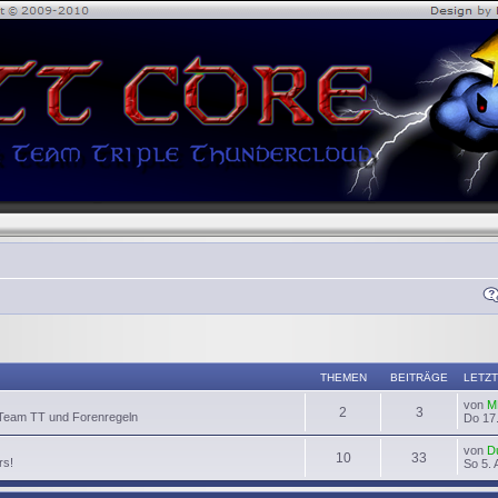
THEMEN
BEITRÄGE
LETZT
von
M
2
3
 Team TT und Forenregeln
Do 17.
von
D
10
33
rs!
So 5. 