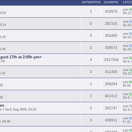
ANTWORTEN
ZUGRIFFE
LETZT
von
M
1
433975
0:52
Do 17.
von
O
0
282325
3:14
So 24.
von
O
0
353465
1:43
So 24.
von
O
0
339573
1:40
So 24.
ugust 17th at 2:00h pm>
von
D
4
3317558
7:16
So 5. 
von
S
3
411400
1:42
Do 12.
von
M
1
289264
35
Di 26.
von
E
7
841412
:35
Do 5. 
es
von T
0
282747
» Sa 8. Aug 2009, 23:32
Sa 8. 
von
O
3
439911
9, 09:48
Fr 31.
von
M