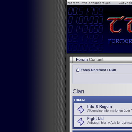
Foren-Übersicht
‹
Clan
Clan
FORUM
Info & Regeln
Allgemeine Informationen über
Fight Us!
Anfragen hier! // Ask for clanwa