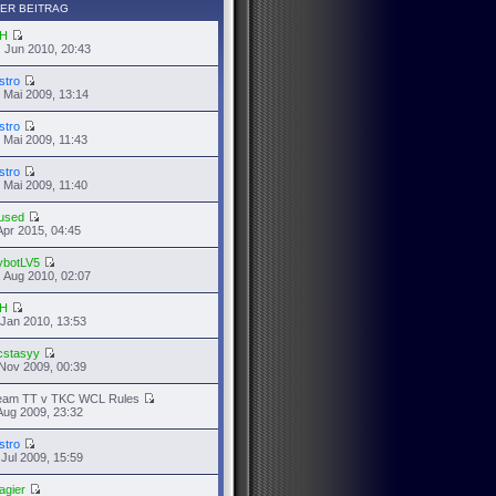
ER BEITRAG
H
 Jun 2010, 20:43
stro
 Mai 2009, 13:14
stro
 Mai 2009, 11:43
stro
 Mai 2009, 11:40
used
Apr 2015, 04:45
ybotLV5
 Aug 2010, 02:07
H
 Jan 2010, 13:53
cstasyy
Nov 2009, 00:39
eam TT v TKC WCL Rules
Aug 2009, 23:32
stro
 Jul 2009, 15:59
agier