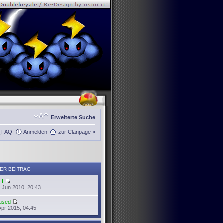
Erweiterte Suche
FAQ
Anmelden
zur Clanpage »
ER BEITRAG
H
 Jun 2010, 20:43
used
Apr 2015, 04:45