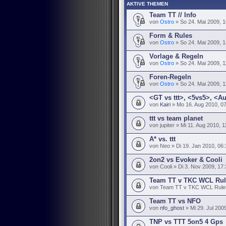
AKTIVE THEMEN
Team TT // Info
von
Ostro
» So 24. Mai 2009, 1
Form & Rules
von
Ostro
» So 24. Mai 2009, 1
Vorlage & Regeln
von
Ostro
» So 24. Mai 2009, 1
Foren-Regeln
von
Ostro
» So 24. Mai 2009, 1
<GT vs ttt>, <5vs5>, <A
von
Kairi
» Mo 16. Aug 2010, 0
ttt vs team planet
von jupiter » Mi 11. Aug 2010, 1
A* vs. ttt
von Neo » Di 19. Jan 2010, 06:
2on2 vs Evoker & Cooli
von Cooli » Di 3. Nov 2009, 17
Team TT v TKC WCL Rul
von Team TT v TKC WCL Rules 
Team TT vs NFO
von
nfo_ghost
» Mi 29. Jul 200
TNP vs TTT 5on5 4 Gps