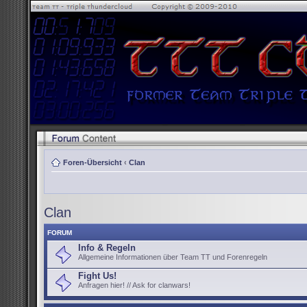
Foren-Übersicht
‹
Clan
Clan
FORUM
Info & Regeln
Allgemeine Informationen über Team TT und Forenregeln
Fight Us!
Anfragen hier! // Ask for clanwars!