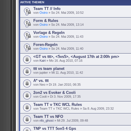
AKTIVE THEMEN
Team TT // Info
von
Ostro
» So 24. Mai 2009, 10:52
Form & Rules
von
Ostro
» So 24. Mai 2009, 13:14
Vorlage & Regeln
von
Ostro
» So 24. Mai 2009, 11:43
Foren-Regeln
von
Ostro
» So 24. Mai 2009, 11:40
<GT vs ttt>, <5vs5>, <August 17th at 2:00h pm>
von
Kairi
» Mo 16. Aug 2010, 07:16
ttt vs team planet
von jupiter » Mi 11. Aug 2010, 11:42
A* vs. ttt
von Neo » Di 19. Jan 2010, 06:35
2on2 vs Evoker & Cooli
von Cooli » Di 3. Nov 2009, 17:35
Team TT v TKC WCL Rules
von Team TT v TKC WCL Rules » Sa 8. Aug 2009, 23:32
Team TT vs NFO
von
nfo_ghost
» Mi 29. Jul 2009, 09:48
TNP vs TTT 5on5 4 Gps