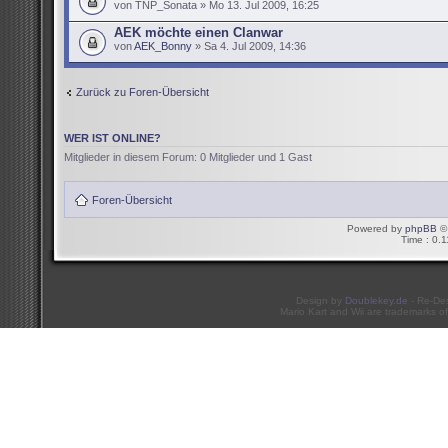
von TNP_Sonata » Mo 13. Jul 2009, 16:25
AEK möchte einen Clanwar
von
AEK_Bonny
» Sa 4. Jul 2009, 14:36
Zurück zu Foren-Übersicht
WER IST ONLINE?
Mitglieder in diesem Forum: 0 Mitglieder und 1 Gast
Foren-Übersicht
Powered by
phpBB
© 
Time : 0.1
Design by
Doublekey.de
- Re-De
Mario Kart and Wii are trademarks of