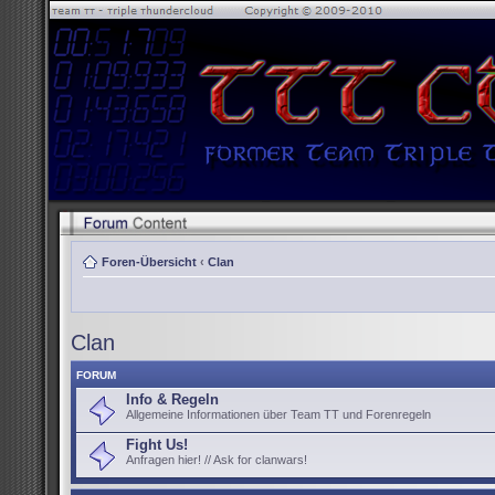
Foren-Übersicht
‹
Clan
Clan
FORUM
Info & Regeln
Allgemeine Informationen über Team TT und Forenregeln
Fight Us!
Anfragen hier! // Ask for clanwars!