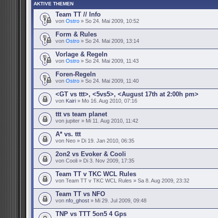
AKTIVE THEMEN
Team TT // Info
von
Ostro
» So 24. Mai 2009, 10:52
Form & Rules
von
Ostro
» So 24. Mai 2009, 13:14
Vorlage & Regeln
von
Ostro
» So 24. Mai 2009, 11:43
Foren-Regeln
von
Ostro
» So 24. Mai 2009, 11:40
<GT vs ttt>, <5vs5>, <August 17th at 2:00h pm>
von
Kairi
» Mo 16. Aug 2010, 07:16
ttt vs team planet
von jupiter » Mi 11. Aug 2010, 11:42
A* vs. ttt
von Neo » Di 19. Jan 2010, 06:35
2on2 vs Evoker & Cooli
von Cooli » Di 3. Nov 2009, 17:35
Team TT v TKC WCL Rules
von Team TT v TKC WCL Rules » Sa 8. Aug 2009, 23:32
Team TT vs NFO
von
nfo_ghost
» Mi 29. Jul 2009, 09:48
TNP vs TTT 5on5 4 Gps