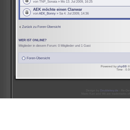
von TNP_Sonata » Mo 13. Jul 2009, 16:25
AEK möchte einen Clanwar
von
AEK_Bonny
» Sa 4. Jul 2009, 14:36
Zurück zu Foren-Übersicht
WER IST ONLINE?
Mitglieder in diesem Forum: 0 Mitglieder und 1 Gast
Foren-Übersicht
Powered by
phpBB
© 
Time : 0.0
Design by
Doublekey.de
- Re-De
Mario Kart and Wii are trademarks of