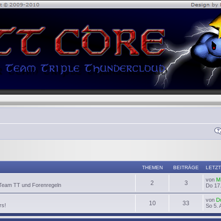
THEMEN
BEITRÄGE
LETZT
von
M
2
3
 Team TT und Forenregeln
Do 17.
von
D
10
33
rs!
So 5. 