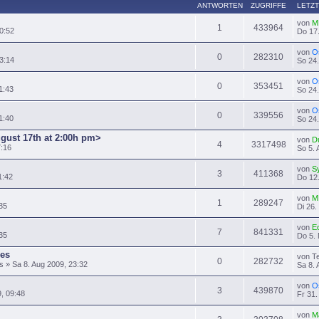
ANTWORTEN
ZUGRIFFE
LETZT
von
M
1
433964
0:52
Do 17.
von
O
0
282310
3:14
So 24.
von
O
0
353451
1:43
So 24.
von
O
0
339556
1:40
So 24.
ugust 17th at 2:00h pm>
von
D
4
3317498
7:16
So 5. 
von
S
3
411368
1:42
Do 12.
von
M
1
289247
35
Di 26.
von
E
7
841331
:35
Do 5. 
es
von T
0
282732
» Sa 8. Aug 2009, 23:32
Sa 8. 
von
O
3
439870
9, 09:48
Fr 31.
von
M