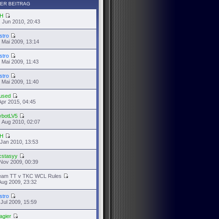
ER BEITRAG
H
 Jun 2010, 20:43
stro
 Mai 2009, 13:14
stro
 Mai 2009, 11:43
stro
 Mai 2009, 11:40
used
Apr 2015, 04:45
ybotLV5
 Aug 2010, 02:07
H
 Jan 2010, 13:53
cstasyy
Nov 2009, 00:39
eam TT v TKC WCL Rules
Aug 2009, 23:32
stro
 Jul 2009, 15:59
agier