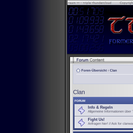
Foren-Übersicht
‹
Clan
Clan
FORUM
Info & Regeln
Allgemeine Informationen über
Fight Us!
Anfragen hier! // Ask for clanwa