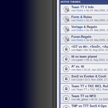
AKTIVE THEMEN
Team TT // Info
von
Ostro
» So 24. Mai 2009, 1
Form & Rules
von
Ostro
» So 24. Mai 2009, 1
Vorlage & Regeln
von
Ostro
» So 24. Mai 2009, 1
Foren-Regeln
von
Ostro
» So 24. Mai 2009, 1
<GT vs ttt>, <5vs5>, <A
von
Kairi
» Mo 16. Aug 2010, 0
ttt vs team planet
von jupiter » Mi 11. Aug 2010, 1
A* vs. ttt
von Neo » Di 19. Jan 2010, 06:
2on2 vs Evoker & Cooli
von Cooli » Di 3. Nov 2009, 17
Team TT v TKC WCL Rul
von Team TT v TKC WCL Rules 
Team TT vs NFO
von
nfo_ghost
» Mi 29. Jul 200
TNP vs TTT 5on5 4 Gps