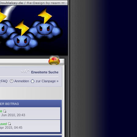
Erweiterte Suche
FAQ
Anmelden
zur Clanpage »
ER BEITRAG
H
 Jun 2010, 20:43
used
Apr 2015, 04:45