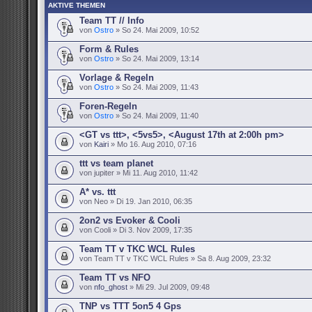
AKTIVE THEMEN
Team TT // Info
von
Ostro
» So 24. Mai 2009, 10:52
Form & Rules
von
Ostro
» So 24. Mai 2009, 13:14
Vorlage & Regeln
von
Ostro
» So 24. Mai 2009, 11:43
Foren-Regeln
von
Ostro
» So 24. Mai 2009, 11:40
<GT vs ttt>, <5vs5>, <August 17th at 2:00h pm>
von
Kairi
» Mo 16. Aug 2010, 07:16
ttt vs team planet
von jupiter » Mi 11. Aug 2010, 11:42
A* vs. ttt
von Neo » Di 19. Jan 2010, 06:35
2on2 vs Evoker & Cooli
von Cooli » Di 3. Nov 2009, 17:35
Team TT v TKC WCL Rules
von Team TT v TKC WCL Rules » Sa 8. Aug 2009, 23:32
Team TT vs NFO
von
nfo_ghost
» Mi 29. Jul 2009, 09:48
TNP vs TTT 5on5 4 Gps