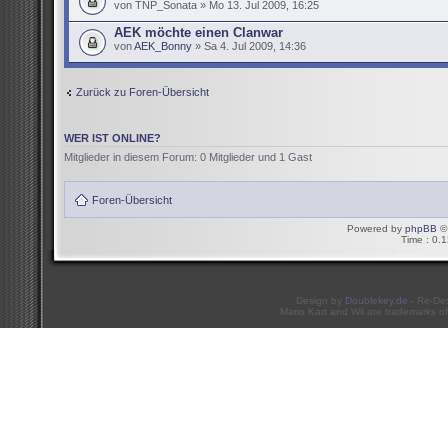
von TNP_Sonata » Mo 13. Jul 2009, 16:25
AEK möchte einen Clanwar
von
AEK_Bonny
» Sa 4. Jul 2009, 14:36
Zurück zu Foren-Übersicht
WER IST ONLINE?
Mitglieder in diesem Forum: 0 Mitglieder und 1 Gast
Foren-Übersicht
Powered by
phpBB
© 
Time : 0.1
Design by
Doublekey.de
- Re-De
Mario Kart and Wii are trademarks of