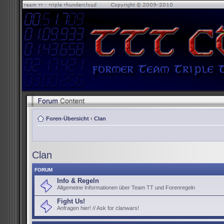
Foren-Übersicht
‹
Clan
Clan
FORUM
Info & Regeln
Allgemeine Informationen über Team TT und Forenregeln
Fight Us!
Anfragen hier! // Ask for clanwars!