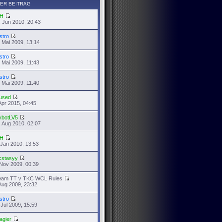
ER BEITRAG
H
 Jun 2010, 20:43
stro
 Mai 2009, 13:14
stro
 Mai 2009, 11:43
stro
 Mai 2009, 11:40
used
Apr 2015, 04:45
ybotLV5
 Aug 2010, 02:07
H
 Jan 2010, 13:53
cstasyy
Nov 2009, 00:39
eam TT v TKC WCL Rules
Aug 2009, 23:32
stro
 Jul 2009, 15:59
agier