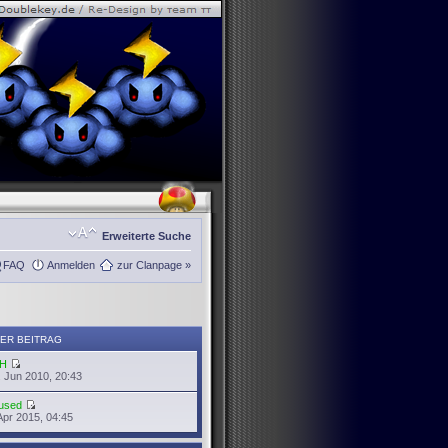
Erweiterte Suche
FAQ
Anmelden
zur Clanpage »
ER BEITRAG
H
 Jun 2010, 20:43
used
Apr 2015, 04:45