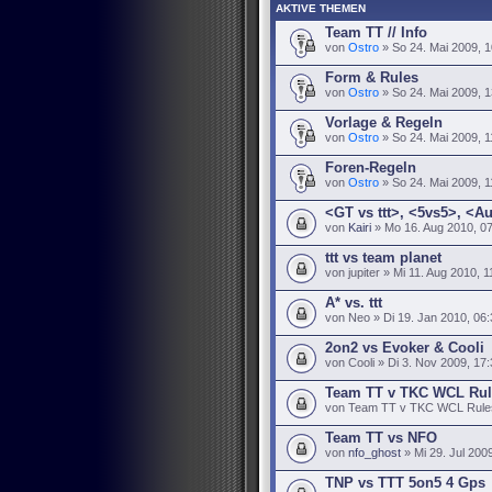
AKTIVE THEMEN
Team TT // Info
von
Ostro
» So 24. Mai 2009, 1
Form & Rules
von
Ostro
» So 24. Mai 2009, 1
Vorlage & Regeln
von
Ostro
» So 24. Mai 2009, 1
Foren-Regeln
von
Ostro
» So 24. Mai 2009, 1
<GT vs ttt>, <5vs5>, <A
von
Kairi
» Mo 16. Aug 2010, 0
ttt vs team planet
von jupiter » Mi 11. Aug 2010, 1
A* vs. ttt
von Neo » Di 19. Jan 2010, 06:
2on2 vs Evoker & Cooli
von Cooli » Di 3. Nov 2009, 17
Team TT v TKC WCL Rul
von Team TT v TKC WCL Rules 
Team TT vs NFO
von
nfo_ghost
» Mi 29. Jul 200
TNP vs TTT 5on5 4 Gps