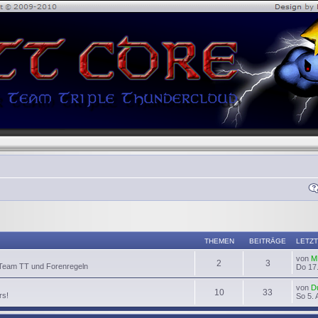
THEMEN
BEITRÄGE
LETZT
von
M
2
3
 Team TT und Forenregeln
Do 17.
von
D
10
33
rs!
So 5. 