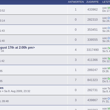
ANTWORTEN
ZUGRIFFE
LETZT
von
M
1
433962
0:52
Do 17.
von
O
0
282310
3:14
So 24.
von
O
0
353451
1:43
So 24.
von
O
0
339555
1:40
So 24.
ugust 17th at 2:00h pm>
von
D
4
3317490
7:16
So 5. 
von
S
3
411366
1:42
Do 12.
von
M
1
289247
35
Di 26.
von
E
7
841323
:35
Do 5. 
es
von T
0
282731
» Sa 8. Aug 2009, 23:32
Sa 8. 
von
O
3
439867
9, 09:48
Fr 31.
von
M