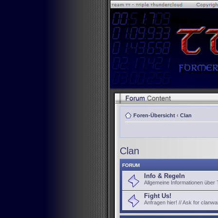
Foren-Übersicht
‹
Clan
Clan
FORUM
Info & Regeln
Allgemeine Informationen über
Fight Us!
Anfragen hier! // Ask for clanwa