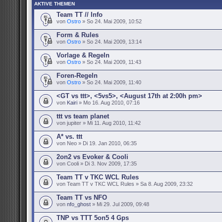
AKTIVE THEMEN
Team TT // Info
von
Ostro
» So 24. Mai 2009, 10:52
Form & Rules
von
Ostro
» So 24. Mai 2009, 13:14
Vorlage & Regeln
von
Ostro
» So 24. Mai 2009, 11:43
Foren-Regeln
von
Ostro
» So 24. Mai 2009, 11:40
<GT vs ttt>, <5vs5>, <August 17th at 2:00h pm>
von
Kairi
» Mo 16. Aug 2010, 07:16
ttt vs team planet
von jupiter » Mi 11. Aug 2010, 11:42
A* vs. ttt
von Neo » Di 19. Jan 2010, 06:35
2on2 vs Evoker & Cooli
von Cooli » Di 3. Nov 2009, 17:35
Team TT v TKC WCL Rules
von Team TT v TKC WCL Rules » Sa 8. Aug 2009, 23:32
Team TT vs NFO
von
nfo_ghost
» Mi 29. Jul 2009, 09:48
TNP vs TTT 5on5 4 Gps