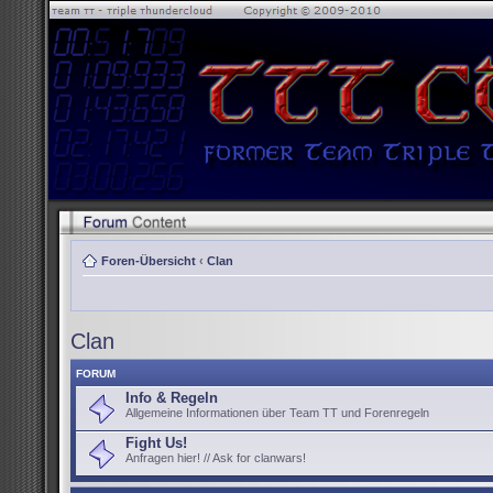
Foren-Übersicht
‹
Clan
Clan
FORUM
Info & Regeln
Allgemeine Informationen über Team TT und Forenregeln
Fight Us!
Anfragen hier! // Ask for clanwars!