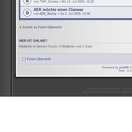
von TNP_Sonata » Mo 13. Jul 2009, 16:25
AEK möchte einen Clanwar
von
AEK_Bonny
» Sa 4. Jul 2009, 14:36
Zurück zu Foren-Übersicht
WER IST ONLINE?
Mitglieder in diesem Forum: 0 Mitglieder und 1 Gast
Foren-Übersicht
Powered by
phpBB
© 
Time : 0.1
Design by
Doublekey.de
- Re-De
Mario Kart and Wii are trademarks of