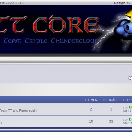
THEMEN
BEITRÄGE
LETZT
von
M
2
3
 Team TT und Forenregeln
Do 17.
von
D
10
33
rs!
So 5. 