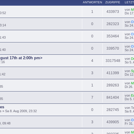
ANTWORTEN
ZUGRIFFE
LETZT
von
M
1
433973
0:52
Do 17.
von
O
0
282323
3:14
So 24.
von
O
0
353464
1:43
So 24.
von
O
0
339570
1:40
So 24.
ugust 17th at 2:00h pm>
von
D
4
3317548
7:16
So 5. 
von
S
3
411399
1:42
Do 12.
von
M
1
289263
35
Di 26.
von
E
7
841404
:35
Do 5. 
es
von T
0
282745
» Sa 8. Aug 2009, 23:32
Sa 8. 
von
O
3
439905
9, 09:48
Fr 31.
von
M