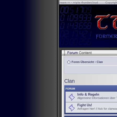
Foren-Übersicht
‹
Clan
Clan
FORUM
Info & Regeln
Allgemeine Informationen über
Fight Us!
Anfragen hier! // Ask for clanwa