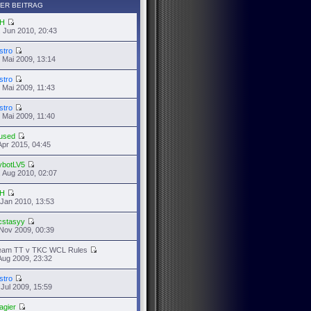
ER BEITRAG
H
 Jun 2010, 20:43
stro
 Mai 2009, 13:14
stro
 Mai 2009, 11:43
stro
 Mai 2009, 11:40
used
Apr 2015, 04:45
ybotLV5
 Aug 2010, 02:07
H
 Jan 2010, 13:53
cstasyy
Nov 2009, 00:39
eam TT v TKC WCL Rules
Aug 2009, 23:32
stro
 Jul 2009, 15:59
agier