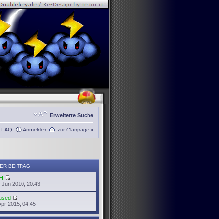
Erweiterte Suche
FAQ
Anmelden
zur Clanpage »
ER BEITRAG
H
 Jun 2010, 20:43
used
Apr 2015, 04:45