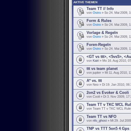
AKTIVE THEMEN
Team TT // Info
von
Ostro
» So 24. Mai 2009, 1
Form & Rules
von
Ostro
» So 24. Mai 2009, 1
Vorlage & Regeln
von
Ostro
» So 24. Mai 2009, 1
Foren-Regeln
von
Ostro
» So 24. Mai 2009, 1
<GT vs ttt>, <5vs5>, <A
von
Kairi
» Mo 16. Aug 2010, 0
ttt vs team planet
von jupiter » Mi 11. Aug 2010, 1
A* vs. ttt
von Neo » Di 19. Jan 2010, 06:
2on2 vs Evoker & Cooli
von Cooli » Di 3. Nov 2009, 17
Team TT v TKC WCL Rul
von Team TT v TKC WCL Rules 
Team TT vs NFO
von
nfo_ghost
» Mi 29. Jul 200
TNP vs TTT 5on5 4 Gps