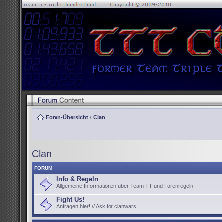
Foren-Übersicht
‹
Clan
Clan
FORUM
Info & Regeln
Allgemeine Informationen über Team TT und Forenregeln
Fight Us!
Anfragen hier! // Ask for clanwars!