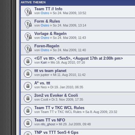
AKTIVE THEMEN
Team TT // Info
von
Ostro
» So 24. Mai 2009, 10:52
Form & Rules
von
Ostro
» So 24. Mai 2009, 13:14
Vorlage & Regeln
von
Ostro
» So 24. Mai 2009, 11:43
Foren-Regeln
von
Ostro
» So 24. Mai 2009, 11:40
<GT vs ttt>, <5vs5>, <August 17th at 2:00h pm>
von
Kairi
» Mo 16. Aug 2010, 07:16
ttt vs team planet
von jupiter » Mi 11. Aug 2010, 11:42
A* vs. ttt
von Neo » Di 19. Jan 2010, 06:35
2on2 vs Evoker & Cooli
von Cooli » Di 3. Nov 2009, 17:35
Team TT v TKC WCL Rules
von Team TT v TKC WCL Rules » Sa 8. Aug 2009, 23:32
Team TT vs NFO
von
nfo_ghost
» Mi 29. Jul 2009, 09:48
TNP vs TTT 5on5 4 Gps