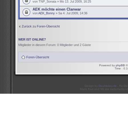
von TNP_Sonata » Mo 13. Jul 2009, 16:25
AEK möchte einen Clanwar
von
AEK_Bonny
» Sa 4. Jul 2009, 14:36
Zurück zu Foren-Übersicht
WER IST ONLINE?
Mitglieder in diesem Forum: 0 Mitglieder und 2 Gäste
Foren-Übersicht
Powered by
phpBB
© 
Time : 0.1
Design by
Doublekey.de
- Re-De
Mario Kart and Wii are trademarks of