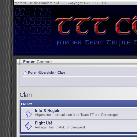
Foren-Übersicht
‹
Clan
Clan
FORUM
Info & Regeln
Allgemeine Informationen über Team TT und Forenregeln
Fight Us!
Anfragen hier! // Ask for clanwars!