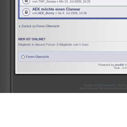
von TNP_Sonata » Mo 13. Jul 2009, 16:25
AEK möchte einen Clanwar
von
AEK_Bonny
» Sa 4. Jul 2009, 14:36
Zurück zu Foren-Übersicht
WER IST ONLINE?
Mitglieder in diesem Forum: 0 Mitglieder und 1 Gast
Foren-Übersicht
Powered by
phpBB
© 
Time : 0.0
Design by
Doublekey.de
- Re-De
Mario Kart and Wii are trademarks of