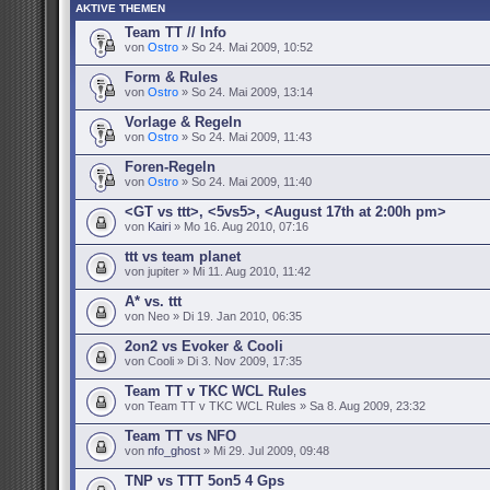
AKTIVE THEMEN
Team TT // Info
von
Ostro
» So 24. Mai 2009, 10:52
Form & Rules
von
Ostro
» So 24. Mai 2009, 13:14
Vorlage & Regeln
von
Ostro
» So 24. Mai 2009, 11:43
Foren-Regeln
von
Ostro
» So 24. Mai 2009, 11:40
<GT vs ttt>, <5vs5>, <August 17th at 2:00h pm>
von
Kairi
» Mo 16. Aug 2010, 07:16
ttt vs team planet
von jupiter » Mi 11. Aug 2010, 11:42
A* vs. ttt
von Neo » Di 19. Jan 2010, 06:35
2on2 vs Evoker & Cooli
von Cooli » Di 3. Nov 2009, 17:35
Team TT v TKC WCL Rules
von Team TT v TKC WCL Rules » Sa 8. Aug 2009, 23:32
Team TT vs NFO
von
nfo_ghost
» Mi 29. Jul 2009, 09:48
TNP vs TTT 5on5 4 Gps