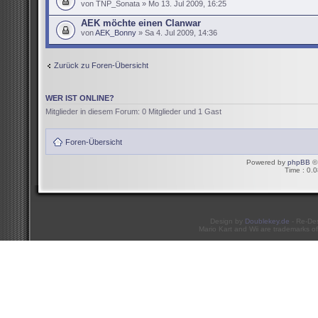
von TNP_Sonata » Mo 13. Jul 2009, 16:25
AEK möchte einen Clanwar
von
AEK_Bonny
» Sa 4. Jul 2009, 14:36
Zurück zu Foren-Übersicht
WER IST ONLINE?
Mitglieder in diesem Forum: 0 Mitglieder und 1 Gast
Foren-Übersicht
Powered by
phpBB
© 
Time : 0.0
Design by
Doublekey.de
- Re-De
Mario Kart and Wii are trademarks of