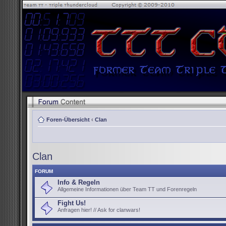
Foren-Übersicht
‹
Clan
Clan
FORUM
Info & Regeln
Allgemeine Informationen über Team TT und Forenregeln
Fight Us!
Anfragen hier! // Ask for clanwars!