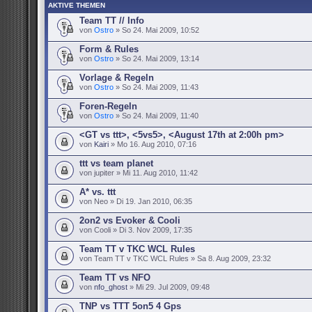
AKTIVE THEMEN
Team TT // Info
von
Ostro
» So 24. Mai 2009, 10:52
Form & Rules
von
Ostro
» So 24. Mai 2009, 13:14
Vorlage & Regeln
von
Ostro
» So 24. Mai 2009, 11:43
Foren-Regeln
von
Ostro
» So 24. Mai 2009, 11:40
<GT vs ttt>, <5vs5>, <August 17th at 2:00h pm>
von
Kairi
» Mo 16. Aug 2010, 07:16
ttt vs team planet
von jupiter » Mi 11. Aug 2010, 11:42
A* vs. ttt
von Neo » Di 19. Jan 2010, 06:35
2on2 vs Evoker & Cooli
von Cooli » Di 3. Nov 2009, 17:35
Team TT v TKC WCL Rules
von Team TT v TKC WCL Rules » Sa 8. Aug 2009, 23:32
Team TT vs NFO
von
nfo_ghost
» Mi 29. Jul 2009, 09:48
TNP vs TTT 5on5 4 Gps