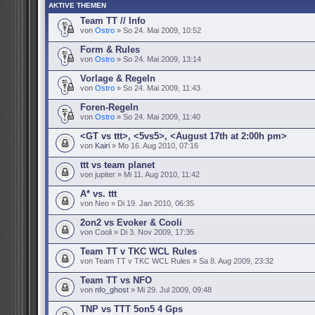
AKTIVE THEMEN
Team TT // Info
von
Ostro
» So 24. Mai 2009, 10:52
Form & Rules
von
Ostro
» So 24. Mai 2009, 13:14
Vorlage & Regeln
von
Ostro
» So 24. Mai 2009, 11:43
Foren-Regeln
von
Ostro
» So 24. Mai 2009, 11:40
<GT vs ttt>, <5vs5>, <August 17th at 2:00h pm>
von
Kairi
» Mo 16. Aug 2010, 07:16
ttt vs team planet
von jupiter » Mi 11. Aug 2010, 11:42
A* vs. ttt
von Neo » Di 19. Jan 2010, 06:35
2on2 vs Evoker & Cooli
von Cooli » Di 3. Nov 2009, 17:35
Team TT v TKC WCL Rules
von Team TT v TKC WCL Rules » Sa 8. Aug 2009, 23:32
Team TT vs NFO
von
nfo_ghost
» Mi 29. Jul 2009, 09:48
TNP vs TTT 5on5 4 Gps