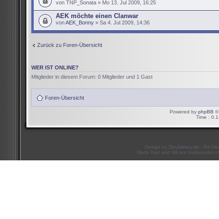
von TNP_Sonata » Mo 13. Jul 2009, 16:25
AEK möchte einen Clanwar
von
AEK_Bonny
» Sa 4. Jul 2009, 14:36
Zurück zu Foren-Übersicht
WER IST ONLINE?
Mitglieder in diesem Forum: 0 Mitglieder und 1 Gast
Foren-Übersicht
Powered by
phpBB
© 
Time : 0.1
Design by
Doublekey.de
- Re-De
Mario Kart and Wii are trademarks of