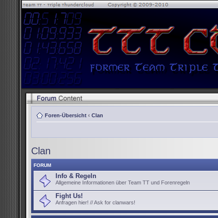
Foren-Übersicht
‹
Clan
Clan
FORUM
Info & Regeln
Allgemeine Informationen über Team TT und Forenregeln
Fight Us!
Anfragen hier! // Ask for clanwars!