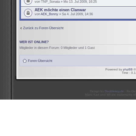
von TNP_Sonata » Mo 13. Jul 2009, 16:25
AEK möchte einen Clanwar
von
AEK_Bonny
» Sa 4. Jul 2009, 14:36
Zurück zu Foren-Übersicht
WER IST ONLINE?
Mitglieder in diesem Forum: 0 Mitglieder und 1 Gast
Foren-Übersicht
Powered by
phpBB
© 
Time : 0.1
Design by
Doublekey.de
- Re-De
Mario Kart and Wii are trademarks of