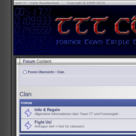
Foren-Übersicht
‹
Clan
Clan
FORUM
Info & Regeln
Allgemeine Informationen über Team TT und Forenregeln
Fight Us!
Anfragen hier! // Ask for clanwars!