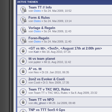
AKTIVE THEMEN
Team TT // Info
von
Ostro
» So 24. Mai 2009, 10:52
Form & Rules
von
Ostro
» So 24. Mai 2009, 13:14
Vorlage & Regeln
von
Ostro
» So 24. Mai 2009, 11:43
Foren-Regeln
von
Ostro
» So 24. Mai 2009, 11:40
<GT vs ttt>, <5vs5>, <August 17th at 2:00h pm>
von
Kairi
» Mo 16. Aug 2010, 07:16
ttt vs team planet
von jupiter » Mi 11. Aug 2010, 11:42
A* vs. ttt
von Neo » Di 19. Jan 2010, 06:35
2on2 vs Evoker & Cooli
von Cooli » Di 3. Nov 2009, 17:35
Team TT v TKC WCL Rules
von Team TT v TKC WCL Rules » Sa 8. Aug 2009, 23:32
Team TT vs NFO
von
nfo_ghost
» Mi 29. Jul 2009, 09:48
TNP vs TTT 5on5 4 Gps