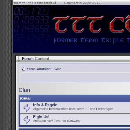
Foren-Übersicht
‹
Clan
Clan
FORUM
Info & Regeln
Allgemeine Informationen über Team TT und Forenregeln
Fight Us!
Anfragen hier! // Ask for clanwars!