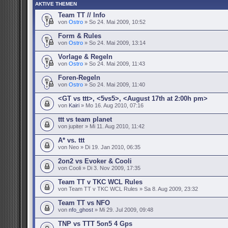
AKTIVE THEMEN
Team TT // Info
von
Ostro
» So 24. Mai 2009, 10:52
Form & Rules
von
Ostro
» So 24. Mai 2009, 13:14
Vorlage & Regeln
von
Ostro
» So 24. Mai 2009, 11:43
Foren-Regeln
von
Ostro
» So 24. Mai 2009, 11:40
<GT vs ttt>, <5vs5>, <August 17th at 2:00h pm>
von
Kairi
» Mo 16. Aug 2010, 07:16
ttt vs team planet
von jupiter » Mi 11. Aug 2010, 11:42
A* vs. ttt
von Neo » Di 19. Jan 2010, 06:35
2on2 vs Evoker & Cooli
von Cooli » Di 3. Nov 2009, 17:35
Team TT v TKC WCL Rules
von Team TT v TKC WCL Rules » Sa 8. Aug 2009, 23:32
Team TT vs NFO
von
nfo_ghost
» Mi 29. Jul 2009, 09:48
TNP vs TTT 5on5 4 Gps