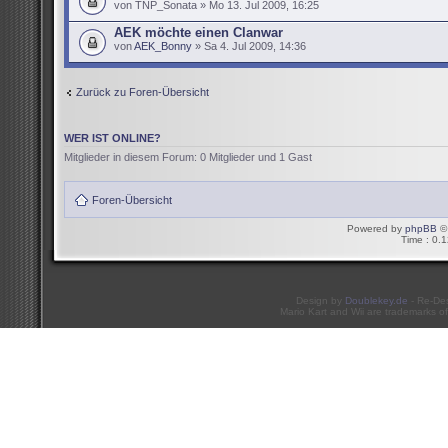
von TNP_Sonata » Mo 13. Jul 2009, 16:25
AEK möchte einen Clanwar
von
AEK_Bonny
» Sa 4. Jul 2009, 14:36
Zurück zu Foren-Übersicht
WER IST ONLINE?
Mitglieder in diesem Forum: 0 Mitglieder und 1 Gast
Foren-Übersicht
Powered by
phpBB
© 
Time : 0.1
Design by
Doublekey.de
- Re-De
Mario Kart and Wii are trademarks of