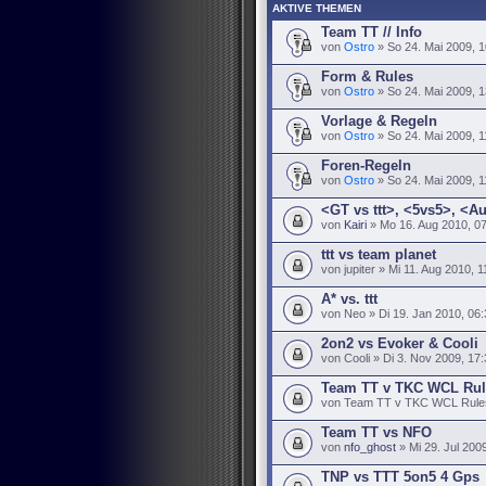
AKTIVE THEMEN
Team TT // Info
von
Ostro
» So 24. Mai 2009, 1
Form & Rules
von
Ostro
» So 24. Mai 2009, 1
Vorlage & Regeln
von
Ostro
» So 24. Mai 2009, 1
Foren-Regeln
von
Ostro
» So 24. Mai 2009, 1
<GT vs ttt>, <5vs5>, <A
von
Kairi
» Mo 16. Aug 2010, 0
ttt vs team planet
von jupiter » Mi 11. Aug 2010, 1
A* vs. ttt
von Neo » Di 19. Jan 2010, 06:
2on2 vs Evoker & Cooli
von Cooli » Di 3. Nov 2009, 17
Team TT v TKC WCL Rul
von Team TT v TKC WCL Rules 
Team TT vs NFO
von
nfo_ghost
» Mi 29. Jul 200
TNP vs TTT 5on5 4 Gps