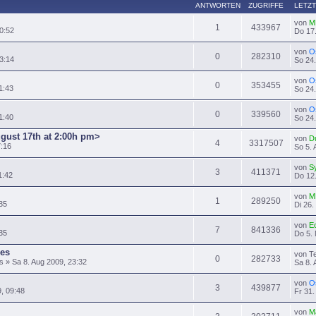
ANTWORTEN
ZUGRIFFE
LETZT
von
M
1
433967
0:52
Do 17.
von
O
0
282310
3:14
So 24.
von
O
0
353455
1:43
So 24.
von
O
0
339560
1:40
So 24.
ugust 17th at 2:00h pm>
von
D
4
3317507
7:16
So 5. 
von
S
3
411371
1:42
Do 12.
von
M
1
289250
35
Di 26.
von
E
7
841336
:35
Do 5. 
es
von T
0
282733
» Sa 8. Aug 2009, 23:32
Sa 8. 
von
O
3
439877
9, 09:48
Fr 31.
von
M