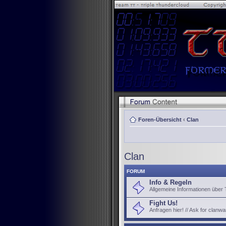
Foren-Übersicht
‹
Clan
Clan
FORUM
Info & Regeln
Allgemeine Informationen über
Fight Us!
Anfragen hier! // Ask for clanwa