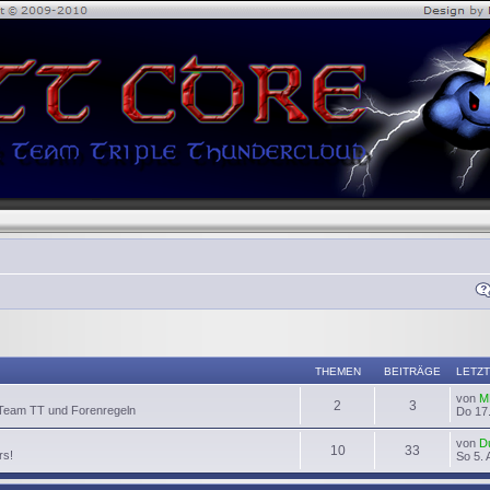
THEMEN
BEITRÄGE
LETZT
von
M
2
3
 Team TT und Forenregeln
Do 17.
von
D
10
33
rs!
So 5. 