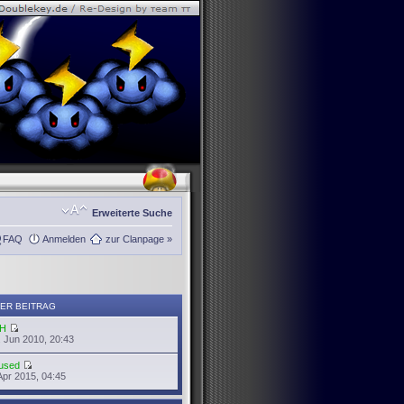
Erweiterte Suche
FAQ
Anmelden
zur Clanpage »
ER BEITRAG
H
 Jun 2010, 20:43
used
Apr 2015, 04:45