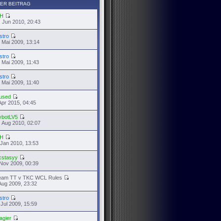
ER BEITRAG
H
 Jun 2010, 20:43
stro
 Mai 2009, 13:14
stro
 Mai 2009, 11:43
stro
 Mai 2009, 11:40
used
Apr 2015, 04:45
ybotLV5
 Aug 2010, 02:07
H
 Jan 2010, 13:53
cstasyy
Nov 2009, 00:39
eam TT v TKC WCL Rules
Aug 2009, 23:32
stro
 Jul 2009, 15:59
agier