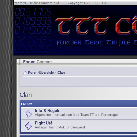
Foren-Übersicht
‹
Clan
Clan
FORUM
Info & Regeln
Allgemeine Informationen über Team TT und Forenregeln
Fight Us!
Anfragen hier! // Ask for clanwars!