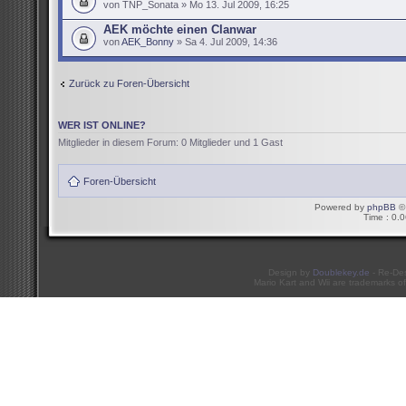
von TNP_Sonata » Mo 13. Jul 2009, 16:25
AEK möchte einen Clanwar
von
AEK_Bonny
» Sa 4. Jul 2009, 14:36
Zurück zu Foren-Übersicht
WER IST ONLINE?
Mitglieder in diesem Forum: 0 Mitglieder und 1 Gast
Foren-Übersicht
Powered by
phpBB
© 
Time : 0.0
Design by
Doublekey.de
- Re-De
Mario Kart and Wii are trademarks of