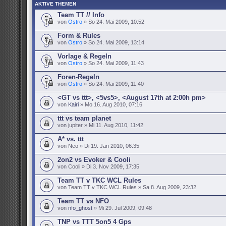
AKTIVE THEMEN
Team TT // Info
von
Ostro
» So 24. Mai 2009, 10:52
Form & Rules
von
Ostro
» So 24. Mai 2009, 13:14
Vorlage & Regeln
von
Ostro
» So 24. Mai 2009, 11:43
Foren-Regeln
von
Ostro
» So 24. Mai 2009, 11:40
<GT vs ttt>, <5vs5>, <August 17th at 2:00h pm>
von
Kairi
» Mo 16. Aug 2010, 07:16
ttt vs team planet
von jupiter » Mi 11. Aug 2010, 11:42
A* vs. ttt
von Neo » Di 19. Jan 2010, 06:35
2on2 vs Evoker & Cooli
von Cooli » Di 3. Nov 2009, 17:35
Team TT v TKC WCL Rules
von Team TT v TKC WCL Rules » Sa 8. Aug 2009, 23:32
Team TT vs NFO
von
nfo_ghost
» Mi 29. Jul 2009, 09:48
TNP vs TTT 5on5 4 Gps