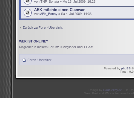
von TNP_Sonata » Mo 13. Jul 2009, 16:25
AEK möchte einen Clanwar
von
AEK_Bonny
» Sa 4. Jul 2009, 14:36
Zurück zu Foren-Übersicht
WER IST ONLINE?
Mitglieder in diesem Forum: 0 Mitglieder und 1 Gast
Foren-Übersicht
Powered by
phpBB
© 
Time : 0.0
Design by
Doublekey.de
- Re-De
Mario Kart and Wii are trademarks of