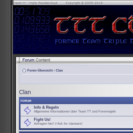
Foren-Übersicht
‹
Clan
Clan
FORUM
Info & Regeln
Allgemeine Informationen über Team TT und Forenregeln
Fight Us!
Anfragen hier! // Ask for clanwars!