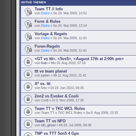
AKTIVE THEMEN
Team TT // Info
von
Ostro
» So 24. Mai 2009, 10:52
Form & Rules
von
Ostro
» So 24. Mai 2009, 13:14
Vorlage & Regeln
von
Ostro
» So 24. Mai 2009, 11:43
Foren-Regeln
von
Ostro
» So 24. Mai 2009, 11:40
<GT vs ttt>, <5vs5>, <August 17th at 2:00h pm>
von
Kairi
» Mo 16. Aug 2010, 07:16
ttt vs team planet
von jupiter » Mi 11. Aug 2010, 11:42
A* vs. ttt
von Neo » Di 19. Jan 2010, 06:35
2on2 vs Evoker & Cooli
von Cooli » Di 3. Nov 2009, 17:35
Team TT v TKC WCL Rules
von Team TT v TKC WCL Rules » Sa 8. Aug 2009, 23:32
Team TT vs NFO
von
nfo_ghost
» Mi 29. Jul 2009, 09:48
TNP vs TTT 5on5 4 Gps