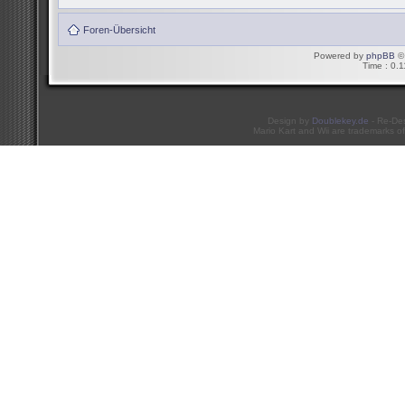
Foren-Übersicht
Powered by
phpBB
© 
Time : 0.1
Design by
Doublekey.de
- Re-De
Mario Kart and Wii are trademarks of