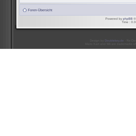
Foren-Übersicht
Powered by
phpBB
© 
Time : 0.0
Design by
Doublekey.de
- Re-De
Mario Kart and Wii are trademarks of