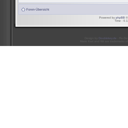
Foren-Übersicht
Powered by
phpBB
© 
Time : 0.1
Design by
Doublekey.de
- Re-De
Mario Kart and Wii are trademarks of