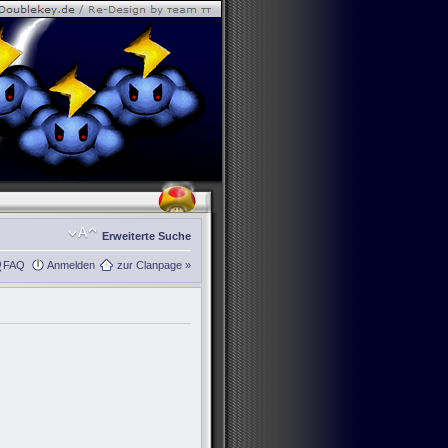
Erweiterte Suche
FAQ
Anmelden
zur Clanpage »