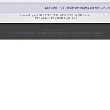
Das Team
•
Alle Cookies des Boards löschen
• Alle Ze
Powered by
phpBB
© 2000, 2002, 2005, 2007 phpBB Group.
Time : 0.130s | 10 Queries | GZIP : Off
Copyright © 2009
Design by
Doublekey.de
- Re-Designed and arranged by τeam ττ and
povupine.com
Mario Kart and Wii are trademarks of Nintendo - characters and related material ©
Nintendo