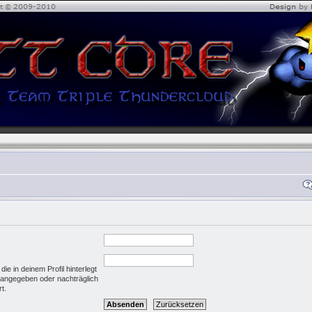
e in deinem Profil hinterlegt
g angegeben oder nachträglich
t.