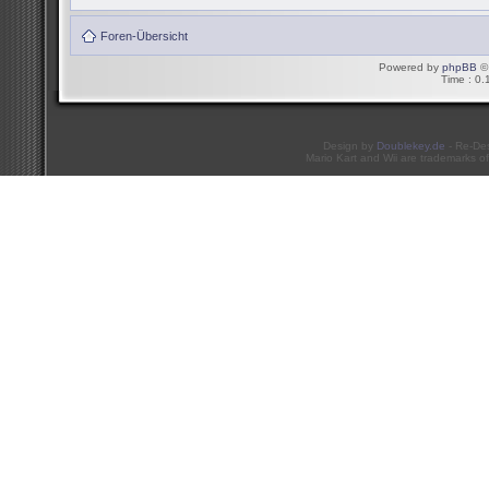
Foren-Übersicht
Powered by
phpBB
© 
Time : 0.
Design by
Doublekey.de
- Re-De
Mario Kart and Wii are trademarks of