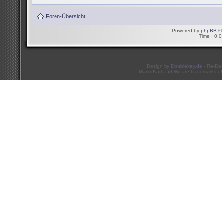
Foren-Übersicht
Powered by
phpBB
© 
Time : 0.0
Design by
Doublekey.de
- Re-De
Mario Kart and Wii are trademarks of