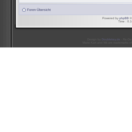
Foren-Übersicht
Powered by
phpBB
© 
Time : 0.1
Design by
Doublekey.de
- Re-De
Mario Kart and Wii are trademarks of