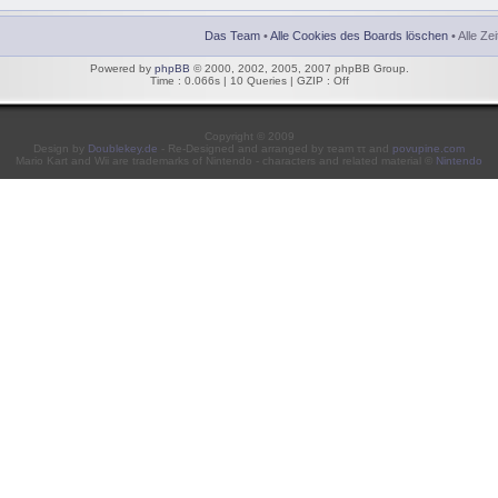
Das Team
•
Alle Cookies des Boards löschen
• Alle Ze
Powered by
phpBB
© 2000, 2002, 2005, 2007 phpBB Group.
Time : 0.066s | 10 Queries | GZIP : Off
Copyright © 2009
Design by
Doublekey.de
- Re-Designed and arranged by τeam ττ and
povupine.com
Mario Kart and Wii are trademarks of Nintendo - characters and related material ©
Nintendo