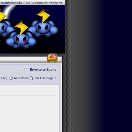
Erweiterte Suche
FAQ
Anmelden
zur Clanpage »