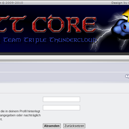
e in deinem Profil hinterlegt
g angegeben oder nachträglich
t.