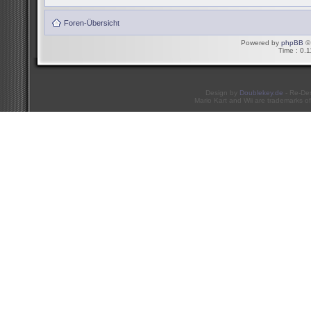
Foren-Übersicht
Powered by
phpBB
© 
Time : 0.1
Design by
Doublekey.de
- Re-De
Mario Kart and Wii are trademarks of