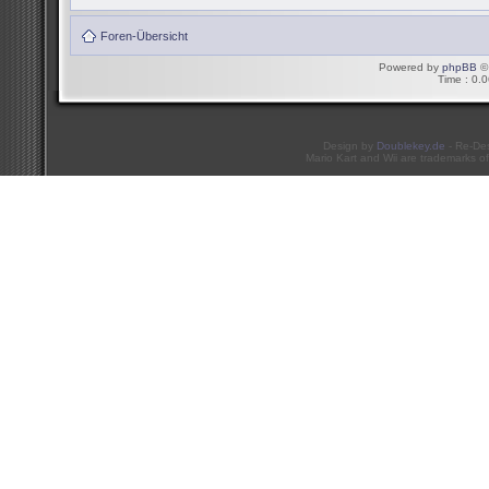
Foren-Übersicht
Powered by
phpBB
© 
Time : 0.0
Design by
Doublekey.de
- Re-De
Mario Kart and Wii are trademarks of