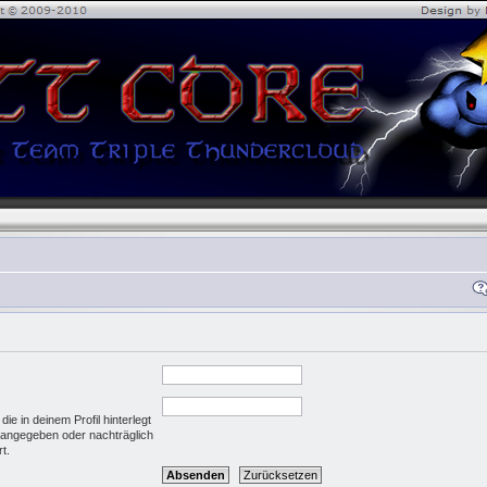
e in deinem Profil hinterlegt
g angegeben oder nachträglich
t.