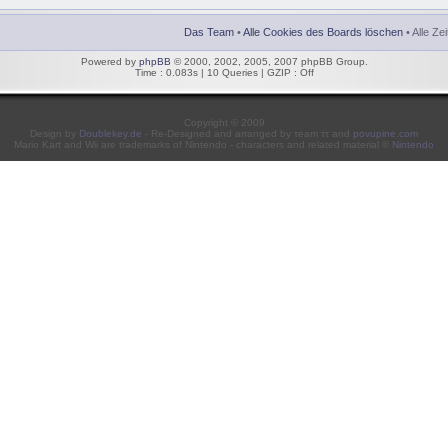
Das Team
•
Alle Cookies des Boards löschen
• Alle Ze
Powered by
phpBB
© 2000, 2002, 2005, 2007 phpBB Group.
Time : 0.083s | 10 Queries | GZIP : Off
Copyright © 2009
Design by
Doublekey.de
- Re-Designed and arranged by τeam ττ and
povupine.com
Mario Kart and Wii are trademarks of Nintendo - characters and related material ©
Nintendo