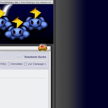
Erweiterte Suche
FAQ
Anmelden
zur Clanpage »