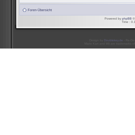
Foren-Übersicht
Powered by
phpBB
© 
Time : 0.
Design by
Doublekey.de
- Re-De
Mario Kart and Wii are trademarks of