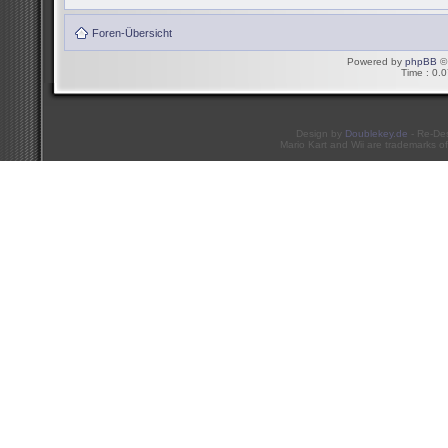
Foren-Übersicht
Powered by
phpBB
© 
Time : 0.0
Design by
Doublekey.de
- Re-De
Mario Kart and Wii are trademarks of