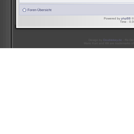
Foren-Übersicht
Powered by
phpBB
© 
Time : 0.0
Design by
Doublekey.de
- Re-De
Mario Kart and Wii are trademarks of