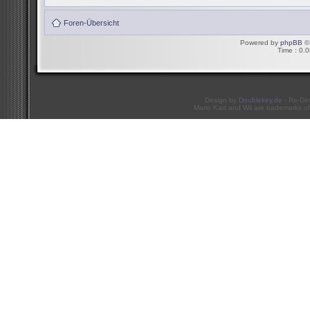
Foren-Übersicht
Powered by
phpBB
© 
Time : 0.0
Design by
Doublekey.de
- Re-De
Mario Kart and Wii are trademarks of