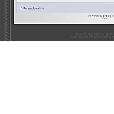
Foren-Übersicht
Powered by
phpBB
© 
Time : 0.1
Design by
Doublekey.de
- Re-De
Mario Kart and Wii are trademarks of