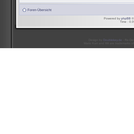
Foren-Übersicht
Powered by
phpBB
© 
Time : 0.0
Design by
Doublekey.de
- Re-De
Mario Kart and Wii are trademarks of