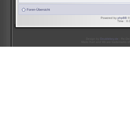
Foren-Übersicht
Powered by
phpBB
© 
Time : 0.
Design by
Doublekey.de
- Re-De
Mario Kart and Wii are trademarks of