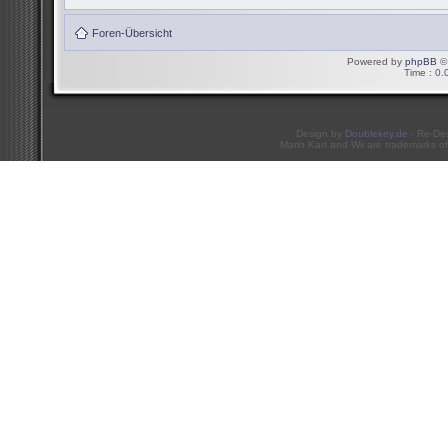
Foren-Übersicht
Powered by
phpBB
© 
Time : 0.
Design by
Doublekey.de
- Re-De
Mario Kart and Wii are trademarks of