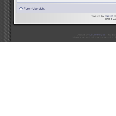
Foren-Übersicht
Powered by
phpBB
© 
Time : 0.
Design by
Doublekey.de
- Re-De
Mario Kart and Wii are trademarks of