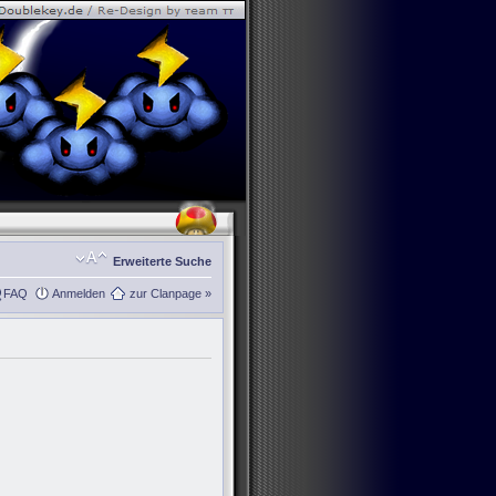
Erweiterte Suche
FAQ
Anmelden
zur Clanpage »