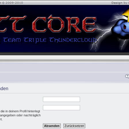
nden
e in deinem Profil hinterlegt
g angegeben oder nachträglich
t.