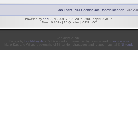
Das Team
•
Alle Cookies des Boards löschen
• Alle Ze
Powered by
phpBB
© 2000, 2002, 2005, 2007 phpBB Group.
Time : 0.069s | 10 Queries | GZIP : Off
Copyright © 2009
Design by
Doublekey.de
- Re-Designed and arranged by τeam ττ and
povupine.com
Mario Kart and Wii are trademarks of Nintendo - characters and related material ©
Nintendo