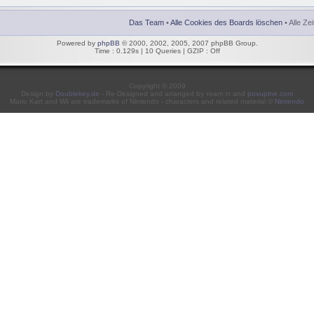
Das Team
•
Alle Cookies des Boards löschen
• Alle Ze
Powered by
phpBB
© 2000, 2002, 2005, 2007 phpBB Group.
Time : 0.129s | 10 Queries | GZIP : Off
Copyright © 2009
Design by
Doublekey.de
- Re-Designed and arranged by τeam ττ and
povupine.com
Mario Kart and Wii are trademarks of Nintendo - characters and related material ©
Nintendo