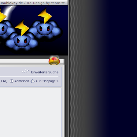
Erweiterte Suche
FAQ
Anmelden
zur Clanpage »