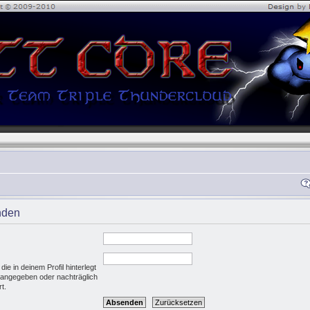
nden
e in deinem Profil hinterlegt
g angegeben oder nachträglich
t.