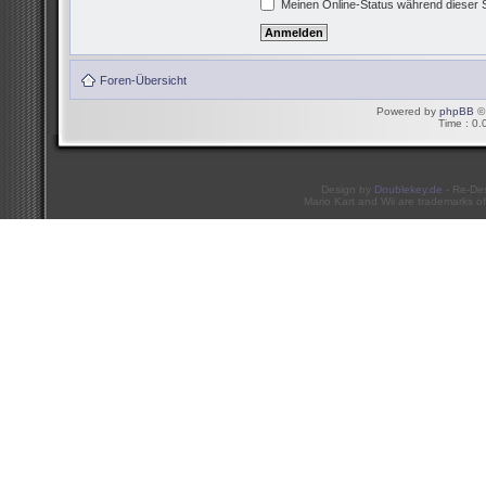
Meinen Online-Status während dieser 
Foren-Übersicht
Powered by
phpBB
© 
Time : 0.
Design by
Doublekey.de
- Re-De
Mario Kart and Wii are trademarks of