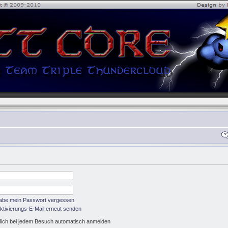
habe mein Passwort vergessen
ktivierungs-E-Mail erneut senden
ich bei jedem Besuch automatisch anmelden