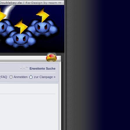
Erweiterte Suche
FAQ
Anmelden
zur Clanpage »