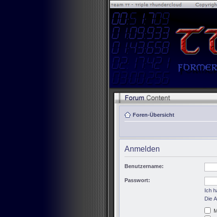
Foren-Übersicht
Anmelden
Benutzername:
Passwort:
Ich 
Die A
M