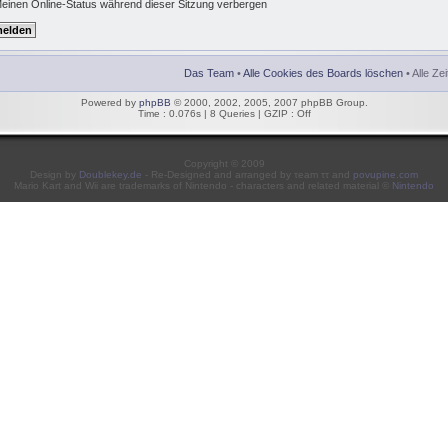
einen Online-Status während dieser Sitzung verbergen
Das Team
•
Alle Cookies des Boards löschen
• Alle Ze
Powered by
phpBB
© 2000, 2002, 2005, 2007 phpBB Group.
Time : 0.076s | 8 Queries | GZIP : Off
Copyright © 2009
Design by
Doublekey.de
- Re-Designed and arranged by τeam ττ and
povupine.com
Mario Kart and Wii are trademarks of Nintendo - characters and related material ©
Nintendo