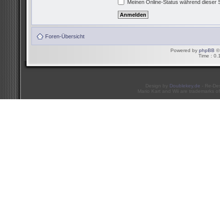
Meinen Online-Status während dieser 
Foren-Übersicht
Powered by
phpBB
© 
Time : 0.
Design by
Doublekey.de
- Re-De
Mario Kart and Wii are trademarks of