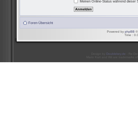
Meinen Online-Status während dieser 
Foren-Übersicht
Powered by
phpBB
© 
Time : 0.
Design by
Doublekey.de
- Re-De
Mario Kart and Wii are trademarks of