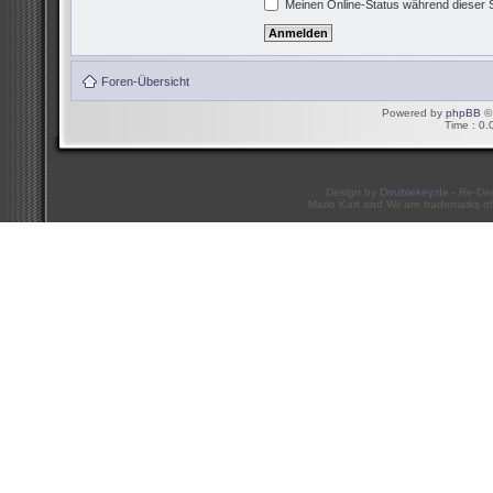
Meinen Online-Status während dieser 
Foren-Übersicht
Powered by
phpBB
© 
Time : 0.
Design by
Doublekey.de
- Re-De
Mario Kart and Wii are trademarks of