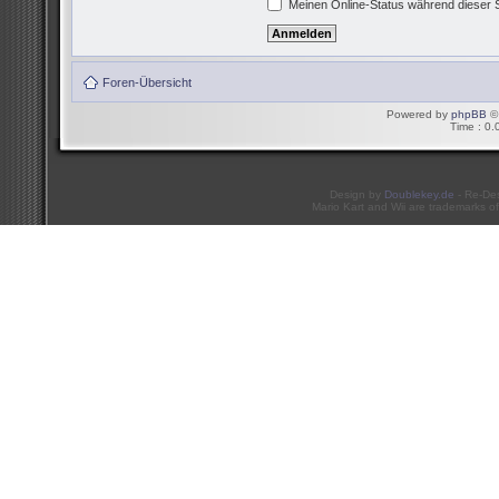
Meinen Online-Status während dieser 
Foren-Übersicht
Powered by
phpBB
© 
Time : 0.
Design by
Doublekey.de
- Re-De
Mario Kart and Wii are trademarks of