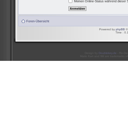
Meinen Online-Status während dieser 
Foren-Übersicht
Powered by
phpBB
© 
Time : 0.
Design by
Doublekey.de
- Re-De
Mario Kart and Wii are trademarks of