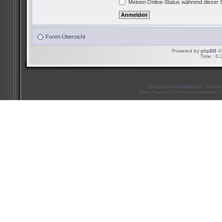
Meinen Online-Status während dieser 
Foren-Übersicht
Powered by
phpBB
© 
Time : 0.
Design by
Doublekey.de
- Re-De
Mario Kart and Wii are trademarks of