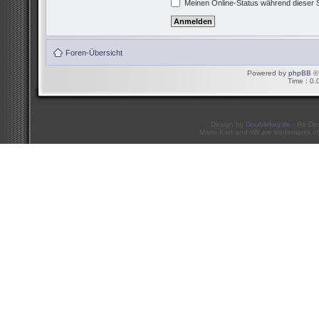
Meinen Online-Status während dieser 
Foren-Übersicht
Powered by
phpBB
© 
Time : 0.
Design by
Doublekey.de
- Re-De
Mario Kart and Wii are trademarks of