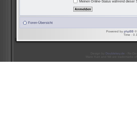
Meinen Online-Status während dieser 
Foren-Übersicht
Powered by
phpBB
© 
Time : 0.
Design by
Doublekey.de
- Re-De
Mario Kart and Wii are trademarks of